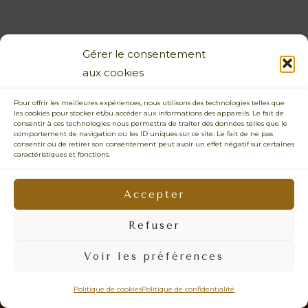
Gérer le consentement
aux cookies
Pour offrir les meilleures expériences, nous utilisons des technologies telles que
les cookies pour stocker et/ou accéder aux informations des appareils. Le fait de
consentir à ces technologies nous permettra de traiter des données telles que le
comportement de navigation ou les ID uniques sur ce site. Le fait de ne pas
consentir ou de retirer son consentement peut avoir un effet négatif sur certaines
caractéristiques et fonctions.
PHOTOGRAPHIE SENSIBLE • CONNEXION HUMAINE • ÉMOTIONS
VRAIES • IMAGES NATURELLES •
PRENDRE LE TEMPS • REGARD BIENVEILLANT • LÂCHER-PRISE •
Accepter
PHOTOS QUI VOUS RESSEMBLENT • DOUCEUR • PRÉSENCE
Refuser
© 2026 - Sabrina Dupuy Photographe Portrait, Famille & Mariage Vannes -
Surzur- Sarzeau - Presqu'ile de Rhyus - Auray - Arzon - Lorient - Quiberon -
Voir les préférences
Carnac - Arradon - Ploermel - Theix-Noyalo - La Roche Bernard - Muzillac -
Questembert - Malestroit - Redon - Guerande - Bretagne - Siret: 452 378 573
00110 -
mentions légales
Politique de cookies
Politique de confidentialité