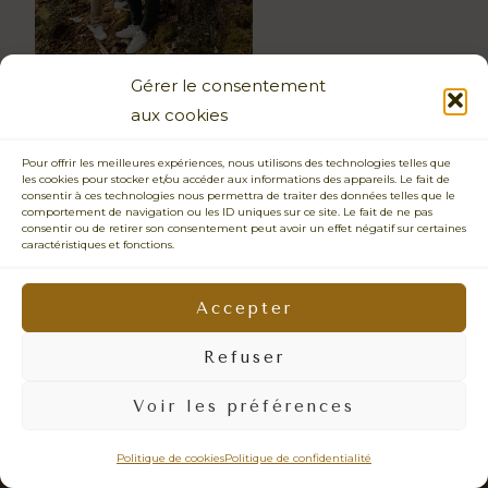
Gérer le consentement
aux cookies
Pour offrir les meilleures expériences, nous utilisons des technologies telles que
les cookies pour stocker et/ou accéder aux informations des appareils. Le fait de
consentir à ces technologies nous permettra de traiter des données telles que le
comportement de navigation ou les ID uniques sur ce site. Le fait de ne pas
consentir ou de retirer son consentement peut avoir un effet négatif sur certaines
caractéristiques et fonctions.
PHOTOGRAPHIE SENSIBLE • CONNEXION HUMAINE • ÉMOTIONS
VRAIES • IMAGES NATURELLES •
PRENDRE LE TEMPS • REGARD BIENVEILLANT • LÂCHER-PRISE •
Accepter
PHOTOS QUI VOUS RESSEMBLENT • DOUCEUR • PRÉSENCE
Refuser
© 2026 - Sabrina Dupuy Photographe Portrait, Famille & Mariage Vannes -
Surzur- Sarzeau - Presqu'ile de Rhyus - Auray - Arzon - Lorient - Quiberon -
Voir les préférences
Carnac - Arradon - Ploermel - Theix-Noyalo - La Roche Bernard - Muzillac -
Questembert - Malestroit - Redon - Guerande - Bretagne - Siret: 452 378 573
00110 -
mentions légales
Politique de cookies
Politique de confidentialité