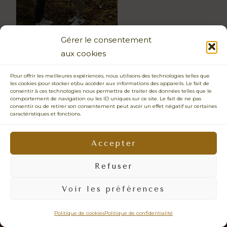
Gérer le consentement
aux cookies
Pour offrir les meilleures expériences, nous utilisons des technologies telles que
les cookies pour stocker et/ou accéder aux informations des appareils. Le fait de
consentir à ces technologies nous permettra de traiter des données telles que le
comportement de navigation ou les ID uniques sur ce site. Le fait de ne pas
consentir ou de retirer son consentement peut avoir un effet négatif sur certaines
caractéristiques et fonctions.
PHOTOGRAPHIE SENSIBLE • CONNEXION HUMAINE • ÉMOTIONS
VRAIES • IMAGES NATURELLES •
PRENDRE LE TEMPS • REGARD BIENVEILLANT • LÂCHER-PRISE •
Accepter
PHOTOS QUI VOUS RESSEMBLENT • DOUCEUR • PRÉSENCE
Refuser
© 2026 - Sabrina Dupuy Photographe Portrait, Famille & Mariage Vannes -
Surzur- Sarzeau - Presqu'ile de Rhyus - Auray - Arzon - Lorient - Quiberon -
Voir les préférences
Carnac - Arradon - Ploermel - Theix-Noyalo - La Roche Bernard - Muzillac -
Questembert - Malestroit - Redon - Guerande - Bretagne - Siret: 452 378 573
00110 -
mentions légales
Politique de cookies
Politique de confidentialité