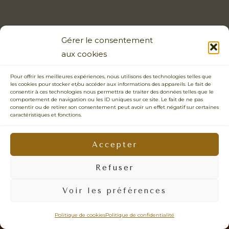
Gérer le consentement
aux cookies
Pour offrir les meilleures expériences, nous utilisons des technologies telles que
les cookies pour stocker et/ou accéder aux informations des appareils. Le fait de
consentir à ces technologies nous permettra de traiter des données telles que le
comportement de navigation ou les ID uniques sur ce site. Le fait de ne pas
consentir ou de retirer son consentement peut avoir un effet négatif sur certaines
caractéristiques et fonctions.
PHOTOGRAPHIE SENSIBLE • CONNEXION HUMAINE • ÉMOTIONS
VRAIES • IMAGES NATURELLES •
PRENDRE LE TEMPS • REGARD BIENVEILLANT • LÂCHER-PRISE •
Accepter
PHOTOS QUI VOUS RESSEMBLENT • DOUCEUR • PRÉSENCE
Refuser
© 2026 - Sabrina Dupuy Photographe Portrait, Famille & Mariage Vannes -
Surzur- Sarzeau - Presqu'ile de Rhyus - Auray - Arzon - Lorient - Quiberon -
Voir les préférences
Carnac - Arradon - Ploermel - Theix-Noyalo - La Roche Bernard - Muzillac -
Questembert - Malestroit - Redon - Guerande - Bretagne - Siret: 452 378 573
00110 -
mentions légales
Politique de cookies
Politique de confidentialité