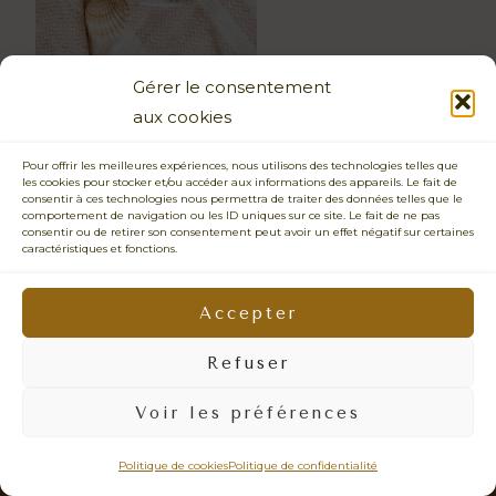
Gérer le consentement
aux cookies
Pour offrir les meilleures expériences, nous utilisons des technologies telles que
les cookies pour stocker et/ou accéder aux informations des appareils. Le fait de
consentir à ces technologies nous permettra de traiter des données telles que le
comportement de navigation ou les ID uniques sur ce site. Le fait de ne pas
consentir ou de retirer son consentement peut avoir un effet négatif sur certaines
caractéristiques et fonctions.
PHOTOGRAPHIE SENSIBLE • CONNEXION HUMAINE • ÉMOTIONS
VRAIES • IMAGES NATURELLES •
PRENDRE LE TEMPS • REGARD BIENVEILLANT • LÂCHER-PRISE •
Accepter
PHOTOS QUI VOUS RESSEMBLENT • DOUCEUR • PRÉSENCE
Refuser
© 2026 - Sabrina Dupuy Photographe Portrait, Famille & Mariage Vannes -
Surzur- Sarzeau - Presqu'ile de Rhyus - Auray - Arzon - Lorient - Quiberon -
Voir les préférences
Carnac - Arradon - Ploermel - Theix-Noyalo - La Roche Bernard - Muzillac -
Questembert - Malestroit - Redon - Guerande - Bretagne - Siret: 452 378 573
00110 -
mentions légales
Politique de cookies
Politique de confidentialité