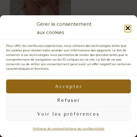
Gérer le consentement
aux cookies
Pour offrir les meilleures expériences, nous utilisons des technologies telles que
les cookies pour stocker et/ou accéder aux informations des appareils. Le fait de
consentir à ces technologies nous permettra de traiter des données telles que le
comportement de navigation ou les ID uniques sur ce site. Le fait de ne pas
consentir ou de retirer son consentement peut avoir un effet négatif sur certaines
caractéristiques et fonctions.
PHOTOGRAPHIE SENSIBLE • CONNEXION HUMAINE • ÉMOTIONS
VRAIES • IMAGES NATURELLES •
PRENDRE LE TEMPS • REGARD BIENVEILLANT • LÂCHER-PRISE •
Accepter
PHOTOS QUI VOUS RESSEMBLENT • DOUCEUR • PRÉSENCE
Refuser
© 2026 - Sabrina Dupuy Photographe Portrait, Famille & Mariage Vannes -
Surzur- Sarzeau - Presqu'ile de Rhyus - Auray - Arzon - Lorient - Quiberon -
Voir les préférences
Carnac - Arradon - Ploermel - Theix-Noyalo - La Roche Bernard - Muzillac -
Questembert - Malestroit - Redon - Guerande - Bretagne - Siret: 452 378 573
00110 -
mentions légales
Politique de cookies
Politique de confidentialité